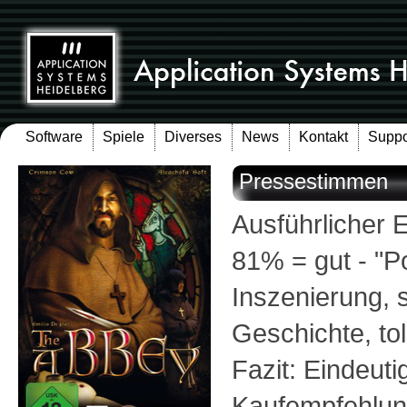
Software
Spiele
Diverses
News
Kontakt
Suppo
Pressestimmen
Ausführlicher 
81% = gut - "Po
Inszenierung,
Geschichte, tol
Fazit: Eindeuti
Kaufempfehlun