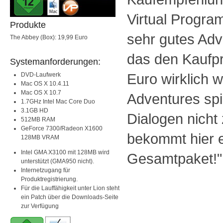
Virtual Progra
Produkte
sehr gutes Adv
The Abbey (Box): 19,99 Euro
das den Kaufpr
Systemanforderungen:
Euro wirklich w
DVD-Laufwerk
Mac OS X 10.4.11
Mac OS X 10.7
Adventures spi
1.7GHz Intel Mac Core Duo
3.1GB HD
Dialogen nicht
512MB RAM
GeForce 7300/Radeon X1600
bekommt hier e
128MB VRAM
Intel GMA X3100 mit 128MB wird
Gesamtpaket!"
unterstützt (GMA950 nicht).
Internetzugang für
Produktregistrierung.
Für die Lauffähigkeit unter Lion steht
ein Patch über die Downloads-Seite
zur Verfügung