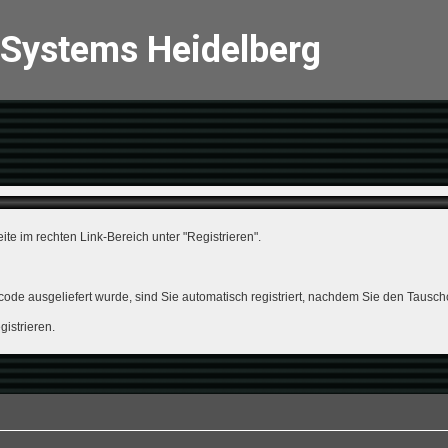
 Systems Heidelberg
ite im rechten Link-Bereich unter "Registrieren".
hcode ausgeliefert wurde, sind Sie automatisch registriert, nachdem Sie den Taus
istrieren.