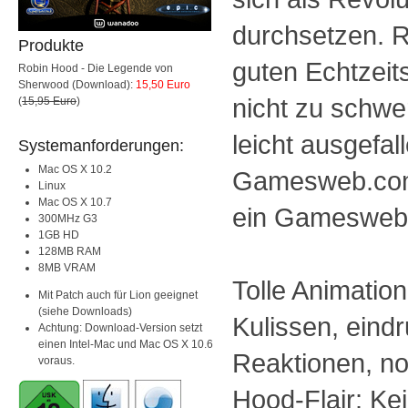
durchsetzen. R
Produkte
guten Echtzeit
Robin Hood - Die Legende von
Sherwood (Download):
15,50 Euro
nicht zu schwe
(
15,95 Euro
)
leicht ausgefall
Systemanforderungen:
Mac OS X 10.2
Gamesweb.com
Linux
Mac OS X 10.7
ein Gamesweb
300MHz G3
1GB HD
128MB RAM
8MB VRAM
Tolle Animatio
Mit Patch auch für Lion geeignet
(siehe Downloads)
Kulissen, eindr
Achtung: Download-Version setzt
einen Intel-Mac und Mac OS X 10.6
Reaktionen, no
voraus.
Hood-Flair: Kei