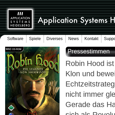
Software
Spiele
Diverses
News
Kontakt
Suppo
Pressestimmen
Robin Hood ist 
Klon und beweis
Echtzeitstrat
nicht immer gl
Gerade das Ha
sich als Revol