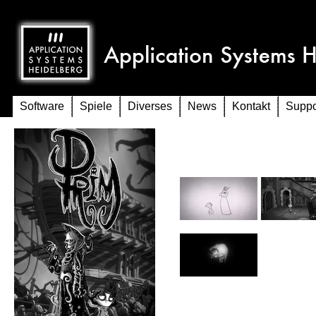
Software
Spiele
Diverses
News
Kontakt
Suppo
Screenshots