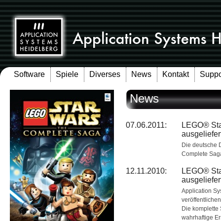
Software
Spiele
Diverses
News
Kontakt
Suppo
News
07.06.2011:
LEGO® Sta
ausgeliefer
Die deutsche 
Complete Saga 
12.11.2010:
LEGO® Sta
ausgeliefer
Application Sy
veröffentliche
Die komplette 
wahrhaftige Er