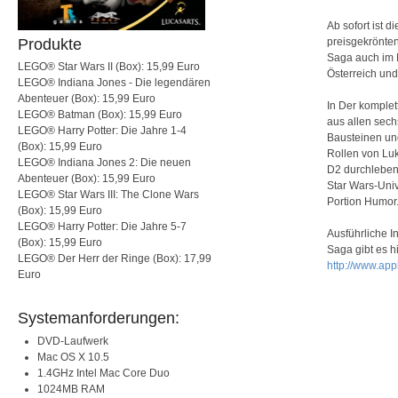
Ab sofort ist 
Produkte
preisgekrönte
Saga auch im 
LEGO® Star Wars II (Box): 15,99 Euro
Österreich und
LEGO® Indiana Jones - Die legendären
Abenteuer (Box): 15,99 Euro
In Der komple
LEGO® Batman (Box): 15,99 Euro
aus allen sec
LEGO® Harry Potter: Die Jahre 1-4
Bausteinen und
(Box): 15,99 Euro
Rollen von Lu
LEGO® Indiana Jones 2: Die neuen
D2 durchleben
Abenteuer (Box): 15,99 Euro
Star Wars-Univ
LEGO® Star Wars III: The Clone Wars
Portion Humor
(Box): 15,99 Euro
LEGO® Harry Potter: Die Jahre 5-7
Ausführliche I
(Box): 15,99 Euro
Saga gibt es hi
LEGO® Der Herr der Ringe (Box): 17,99
http://www.app
Euro
Systemanforderungen:
DVD-Laufwerk
Mac OS X 10.5
1.4GHz Intel Mac Core Duo
1024MB RAM