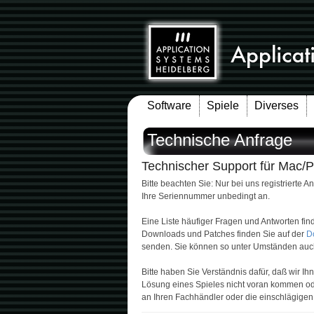
Software
Spiele
Diverses
Technische Anfrage
Technischer Support für Mac/
Bitte beachten Sie: Nur bei uns registriert
Ihre Seriennummer unbedingt an.
Eine Liste häufiger Fragen und Antworten find
Downloads und Patches finden Sie auf der
D
senden. Sie können so unter Umständen auch
Bitte haben Sie Verständnis dafür, daß wir 
Lösung eines Spieles nicht voran kommen od
an Ihren Fachhändler oder die einschlägigen 