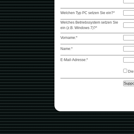
Welchen Typ PC setzen Sie ein?*
Welches Betriebssystem setzen Sie
ein (z.B. Windows 7)?*
Vorname:*
Name:*
E-Mail-Adresse:*
Di