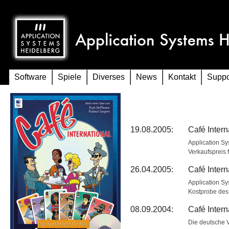
Software
Spiele
Diverses
News
Kontakt
Suppo
News
19.08.2005:
Café Intern
Application S
Verkaufspreis 
26.04.2005:
Café Inter
Application Sy
Kostprobe des S
08.09.2004:
Café Intern
Die deutsche V