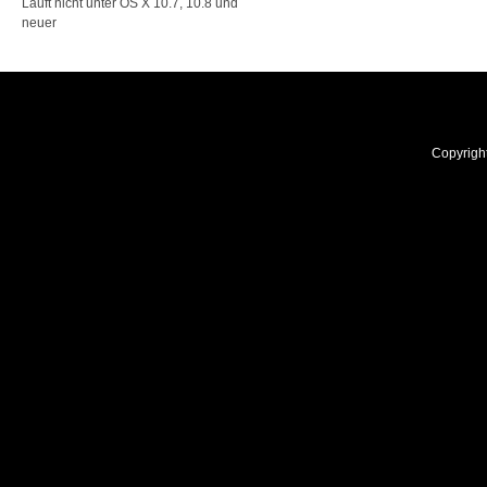
Läuft nicht unter OS X 10.7, 10.8 und
neuer
Copyrigh