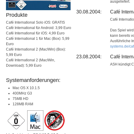
ausgeliefert.
30.08.2004:
Café Intern
Produkte
Café Internatio
Café International Solo iOS: GRATIS
Café International für Android: 3,99 Euro
Das Spiel wird
Café International für iOS: 4,99 Euro
kann bereits v
Café International 1 für Mac (Box): 5,99
Ausführliche I
Euro
systems.de/caf
Café International 2 (Mac/Win) (Box):
5,99 Euro
23.08.2004:
Café Inter
Café International 2 (Mac/Win,
ASH kündigt Ca
Download): 5,99 Euro
Systemanforderungen:
Mac OS X 10.1.5
400MHz G3
75MB HD
128MB RAM