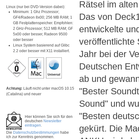
Rätsel im alte
Linux (nur bei DVD-Version dabei):
Minimum: 1 Ghz Prozessor;
Das von Deck1
GF4/Radeon 8x00; 256 MB RAM; 1
GB Festplattenspeicher. Empfohlen:
entwickelte un
2 GHz-Prozessor; 512 MB RAM; GF
5x00 oder besser, Radeon 9500
veröffentlichte
oder besser
Linux System basierend auf Glibc
2.2 oder besser mit X11 installiert.
Jahr bei der V
Deutschen Entw
ab und gewann 
"Bester Sound
Achtung:
Läuft nicht unter macOS 10.15
(Catalina) und neuer
Sound" und wu
"Besten deutsc
Hier können Sie sich für den
deutschen
Newsletter
eintragen
.
gekürt. Die Ma
Die
Datenschutzbestimmungen
habe
ich zur Kenntnis genommen.