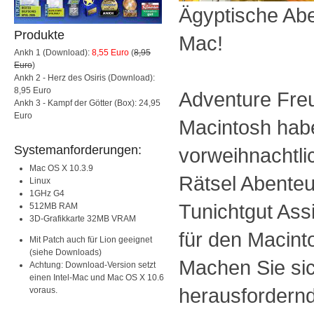
Ägyptische Abe
Produkte
Mac!
Ankh 1 (Download):
8,55 Euro
(
8,95
Euro
)
Ankh 2 - Herz des Osiris (Download):
8,95 Euro
Adventure Fre
Ankh 3 - Kampf der Götter (Box): 24,95
Euro
Macintosh hab
Systemanforderungen:
vorweihnachtli
Mac OS X 10.3.9
Rätsel Abente
Linux
1GHz G4
Tunichtgut Assi
512MB RAM
3D-Grafikkarte 32MB VRAM
für den Macinto
Mit Patch auch für Lion geeignet
(siehe Downloads)
Machen Sie sic
Achtung: Download-Version setzt
einen Intel-Mac und Mac OS X 10.6
herausfordernd
voraus.