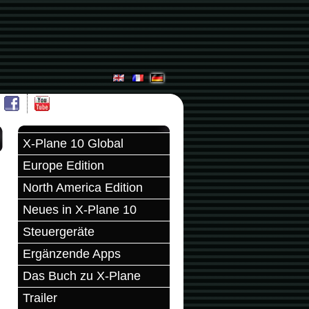
X-Plane 10 Global
Europe Edition
North America Edition
Neues in X-Plane 10
Steuergeräte
Ergänzende Apps
Das Buch zu X-Plane
Trailer