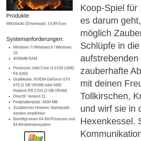
Koop-Spiel für 
Produkte
es darum geht,
Witchtastic (Download): 14,99 Euro
möglich Zauber
Systemanforderungen:
Schlüpfe in die
Windows 7/ Windows 8 / Windows
10
aufstrebenden
4096MB RAM
zauberhafte A
Prozessor: Intel Core i3-2100 | AMD
FX-6300
Grafikkarte: NVIDIA GeForce GTX
mit deinen Fr
670 (2 GB VRAM) oder AMD
Radeon R9 270X (2 GB VRAM)
Tollkirschen, 
DirectX: Version 11
Festplattenplatz: 3600 MB
und wirf sie i
Zusätzlicher Hinweis: Gamepads
werden empfohlen
Hexenkessel. S
Benötigt einen 64-Bit-Prozessor und
64-Bit-Betriebssystem
Kommunikation 