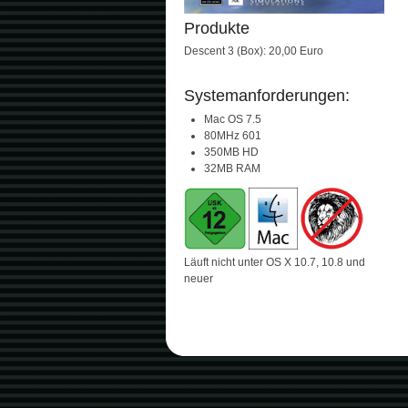
Produkte
Descent 3 (Box): 20,00 Euro
Systemanforderungen:
Mac OS 7.5
80MHz 601
350MB HD
32MB RAM
Läuft nicht unter OS X 10.7, 10.8 und
neuer