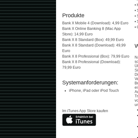
•
•
Produkte
•
•
Bank X Mobile 4 (Download): 4,99 Euro
•
Bank X Online Banking 8 (Mac App
Store): 14,99 Euro
Bank X 8 Standard (Box): 49,99 Euro
W
Bank X 8 Standard (Download): 49,99
Euro
Bank X 8 Professional (Box): 79,99 Euro
N
s
Bank X 8 Professional (Download):
Ü
79,99 Euro
S
D
Ve
Systemanforderungen:
B
ei
iPhone, iPad oder iPod Touch
A
T
vo
un
Im iTunes App Store kaufen