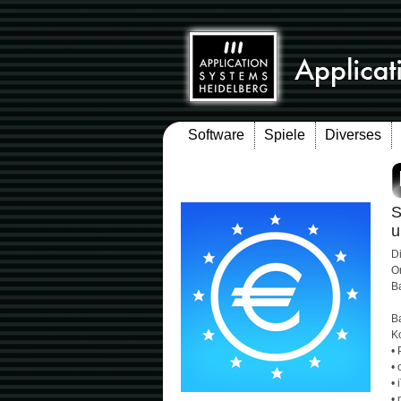
Software
Spiele
Diverses
S
u
Di
O
B
B
K
•
• 
• 
•