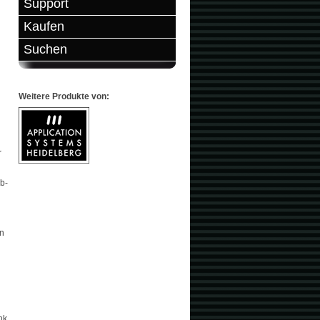
Support
Kaufen
Suchen
Weitere Produkte von:
r
eb-
en
nk