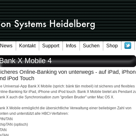
News
Kontakt
Support
Infos
Suchen
Shop
Bank X Mobile 4
icheres Online-Banking von unterwegs - auf iPad, iPho
nd iPod Touch
e Universal-App Bank X Mobile (sprich: bänk tän mobeil) ist sicheres und flexibles
nline-Banking für iPad, iPhone und iPod touch. Bank X Mobile bietet als Pendant z
ank X auch die Synchronisation zum "großen Bruder" unter Mac OS X.
ank X Mobile ermöglicht die übersichtliche Verwaltung einer beliebigen Zahl von
onten und unterstützt alle HBCI-Verfahren:
 PIN/TAN
chipTAN (optisch)
iTAN
 mTAN