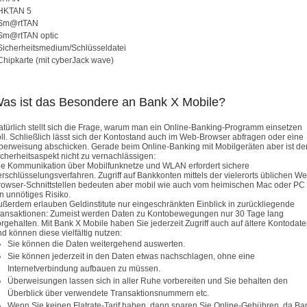
 HKTAN 5
 Sm@rtTAN
 Sm@rtTAN optic
 Sicherheitsmedium/Schlüsseldatei
 Chipkarte (mit cyberJack wave)
as ist das Besondere an Bank X Mobile?
atürlich stellt sich die Frage, warum man ein Online-Banking-Programm einsetzen
oll. Schließlich lässt sich der Kontostand auch im Web-Browser abfragen oder eine
berweisung abschicken. Gerade beim Online-Banking mit Mobilgeräten aber ist de
icherheitsaspekt nicht zu vernachlässigen:
ie Kommunikation über Mobilfunknetze und WLAN erfordert sichere
rschlüsselungsverfahren. Zugriff auf Bankkonten mittels der vielerorts üblichen W
rowser-Schnittstellen bedeuten aber mobil wie auch vom heimischen Mac oder PC
n unnötiges Risiko.
ußerdem erlauben Geldinstitute nur eingeschränkten Einblick in zurückliegende
ransaktionen: Zumeist werden Daten zu Kontobewegungen nur 30 Tage lang
rgehalten. Mit Bank X Mobile haben Sie jederzeit Zugriff auch auf ältere Kontodat
d können diese vielfältig nutzen:
Sie können die Daten weitergehend auswerten.
Sie können jederzeit in den Daten etwas nachschlagen, ohne eine
Internetverbindung aufbauen zu müssen.
Überweisungen lassen sich in aller Ruhe vorbereiten und Sie behalten den
Überblick über verwendete Transaktionsnummern etc.
Wenn Sie keinen Flatrate-Tarif haben, dann sparen Sie Online-Gebühren, da Ba