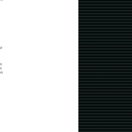
ür
en
en
en