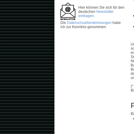
Hier können Sie sich für den
deutschen
Newsletter
eintragen
.
Die
Datenschutzbestimmungen
habe
ich zur Kenntnis genommen.
U
s
e
S
Ni
B
B
d
un
(
B
B