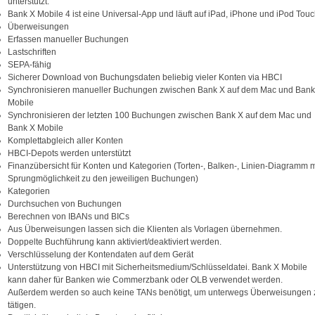
unterstützt.
Bank X Mobile 4 ist eine Universal-App und läuft auf iPad, iPhone und iPod Touc
Überweisungen
Erfassen manueller Buchungen
Lastschriften
SEPA-fähig
Sicherer Download von Buchungsdaten beliebig vieler Konten via HBCI
Synchronisieren manueller Buchungen zwischen Bank X auf dem Mac und Bank
Mobile
Synchronisieren der letzten 100 Buchungen zwischen Bank X auf dem Mac und
Bank X Mobile
Komplettabgleich aller Konten
HBCI-Depots werden unterstützt
Finanzübersicht für Konten und Kategorien (Torten-, Balken-, Linien-Diagramm m
Sprungmöglichkeit zu den jeweiligen Buchungen)
Kategorien
Durchsuchen von Buchungen
Berechnen von IBANs und BICs
Aus Überweisungen lassen sich die Klienten als Vorlagen übernehmen.
Doppelte Buchführung kann aktiviert/deaktiviert werden.
Verschlüsselung der Kontendaten auf dem Gerät
Unterstützung von HBCI mit Sicherheitsmedium/Schlüsseldatei. Bank X Mobile
kann daher für Banken wie Commerzbank oder OLB verwendet werden.
Außerdem werden so auch keine TANs benötigt, um unterwegs Überweisungen 
tätigen.