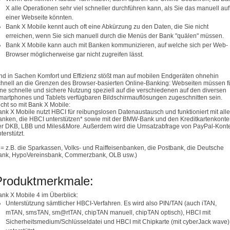
X alle Operationen sehr viel schneller durchführen kann, als Sie das manuell auf
einer Webseite könnten.
Bank X Mobile kennt auch oft eine Abkürzung zu den Daten, die Sie nicht
erreichen, wenn Sie sich manuell durch die Menüs der Bank "quälen" müssen.
Bank X Mobile kann auch mit Banken kommunizieren, auf welche sich per Web-
Browser möglicherweise gar nicht zugreifen lässt.
nd in Sachen Komfort und Effizienz stößt man auf mobilen Endgeräten ohnehin
chnell an die Grenzen des Browser-basierten Online-Banking: Webseiten müssen f
ine schnelle und sichere Nutzung speziell auf die verschiedenen auf den diversen
martphones und Tablets verfügbaren Bildschirmauflösungen zugeschnitten sein.
cht so mit Bank X Mobile:
ank X Mobile nutzt HBCI für reibungslosen Datenaustausch und funktioniert mit all
anken, die HBCI unterstützen* sowie mit der BMW-Bank und den Kreditkartenkont
er DKB, LBB und Miles&More. Außerdem wird die Umsatzabfrage von PayPal-Kont
terstützt.
* = z.B. die Sparkassen, Volks- und Raiffeisenbanken, die Postbank, die Deutsche
ank, HypoVereinsbank, Commerzbank, OLB usw.)
Produktmerkmale:
ank X Mobile 4 im Überblick:
Unterstützung sämtlicher HBCI-Verfahren. Es wird also PIN/TAN (auch iTAN,
mTAN, smsTAN, sm@rtTAN, chipTAN manuell, chipTAN optisch), HBCI mit
Sicherheitsmedium/Schlüsseldatei und HBCI mit Chipkarte (mit cyberJack wave)