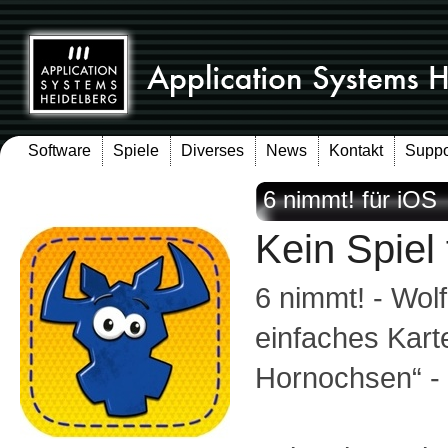
Software
Spiele
Diverses
News
Kontakt
Suppo
6 nimmt! für iOS
Kein Spiel
6 nimmt! - Wol
einfaches Kart
Hornochsen“ - 