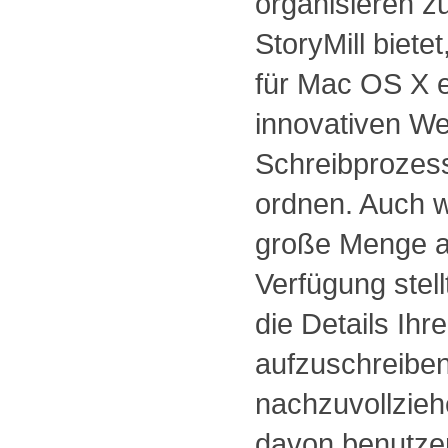
organisieren z
StoryMill biete
für Mac OS X e
innovativen We
Schreibprozes
ordnen. Auch w
große Menge a
Verfügung stell
die Details Ihr
aufzuschreibe
nachzuvollzieh
davon benutzen!