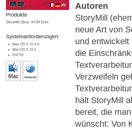
Autoren
Produkte
StoryMill (ehem
StoryMill (Box): 44,99 Euro
neue Art von So
Systemanforderungen:
und entwickelt
Mac OS X 10.4.0
Mac OS X 10.5
die Einschrän
G3/ G4
Textverarbeit
Verzweifeln ge
Textverarbeitun
hält StoryMill 
bereit, die man
wünscht: Von 