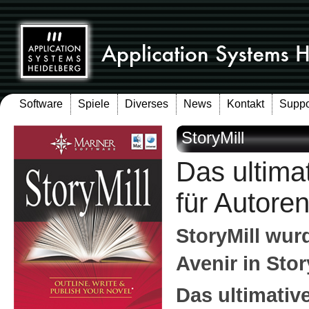
Software
Spiele
Diverses
News
Kontakt
Suppo
StoryMill
Das ultima
für Autoren
StoryMill wur
Avenir in Sto
Das ultimativ