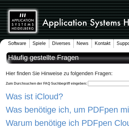
Software
Spiele
Diverses
News
Kontakt
Suppo
Häufig gestellte Fragen
Hier finden Sie Hinweise zu folgenden Fragen:
Zum Durchsuchen der FAQ Suchbegriff eingeben:
Was ist iCloud?
Was benötige ich, um PDFpen mit
Warum benötige ich PDFpen Clou