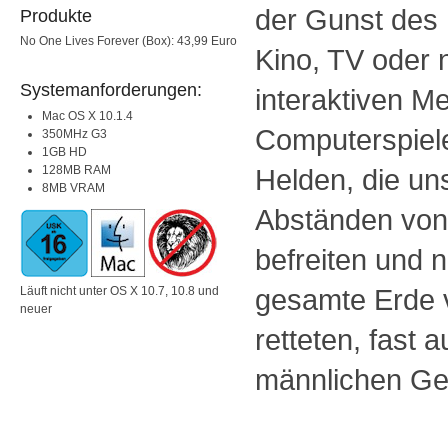
der Gunst des 
Produkte
No One Lives Forever (Box): 43,99 Euro
Kino, TV oder 
Systemanforderungen:
interaktiven M
Mac OS X 10.1.4
Computerspiel
350MHz G3
1GB HD
128MB RAM
Helden, die un
8MB VRAM
Abständen von
befreiten und 
gesamte Erde 
Läuft nicht unter OS X 10.7, 10.8 und
neuer
retteten, fast 
männlichen Ge