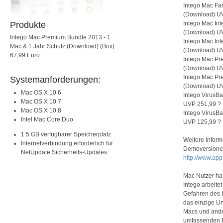
Intego Mac Fam
(Download) U
Produkte
Intego Mac Int
(Download) U
Intego Mac Premium Bundle 2013 - 1
Intego Mac Int
Mac & 1 Jahr Schutz (Download) (Box):
(Download) U
67,99 Euro
Intego Mac Pr
(Download) U
Intego Mac Pr
Systemanforderungen:
(Download) U
Mac OS X 10.6
Intego VirusBa
Mac OS X 10.7
UVP 251,99 ?
Mac OS X 10.8
Intego VirusBa
Intel Mac Core Duo
UVP 125,99 ?
1.5 GB verfügbarer Speicherplatz
Weitere Infor
Internetverbindung erforderlich für
Demoversionen
NetUpdate Sicherheits-Updates
http://www.app
Mac Nutzer ha
Intego arbeitet
Gefahren des I
das einzige Un
Macs und ander
umfassenden R