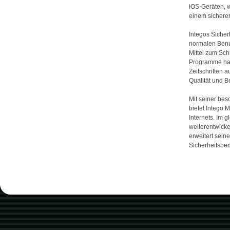
iOS-Geräten, w
einem sicherer
Integos Siche
normalen Benu
Mittel zum Sch
Programme hab
Zeitschriften a
Qualität und B
Mit seiner bes
bietet Intego 
Internets. Im 
weiterentwicke
erweitert sei
Sicherheitsbed