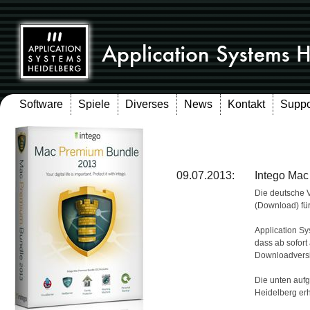
Software
Spiele
Diverses
News
Kontakt
Suppo
News
09.07.2013:
Intego Mac
Die deutsche 
(Download) für
Application Sy
dass ab sofort
Downloadversi
Die unten aufg
Heidelberg erhä