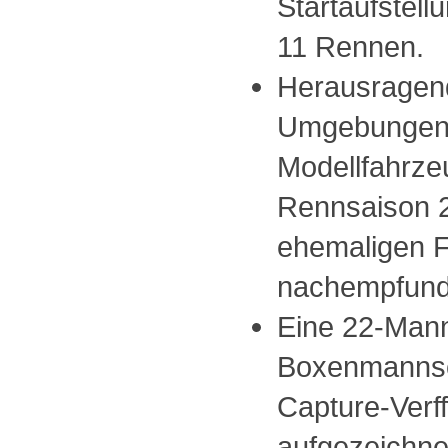
Startaufstell
11 Rennen.
Herausragend
Umgebungen u
Modellfahrze
Rennsaison 2
ehemaligen F
nachempfund
Eine 22-Mann
Boxenmannsch
Capture-Verfff
aufgezeichne