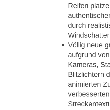
Reifen platz
authentisch
durch realist
Windschatten
Völlig neue g
aufgrund vo
Kameras, St
Blitzlichtern
animierten 
verbesserten
Streckentext