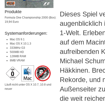
Produkte
Dieses Spiel ve
Formula One Championship 2000 (Box):
augenblicklich
19,94 Euro
1-Welt. Erlebe
Systemanforderungen:
Mac OS 9.1
auf dem Macin
Mac OS X 10.1.3
333MHz G3
aufreibenden 
500MB HD
128MB RAM
Michael Schum
8MB VRAM
Häkkinen. Brec
Rekorde, und 
Läuft nicht unter OS X 10.7, 10.8 und
Außenseiter z
neuer
die weit reich