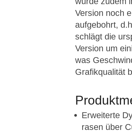
wurde zudem i
Version noch e
aufgebohrt, d.
schlägt die ur
Version um ei
was Geschwind
Grafikqualität be
Produktm
Erweiterte D
rasen über Cu