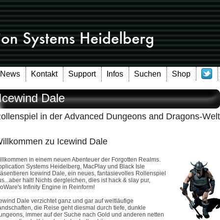
News
Kontakt
Support
Infos
Suchen
Shop
Icewind Dale
ollenspiel in der Advanced Dungeons and Dragons-Welt
illkommen zu Icewind Dale
illkommen in einem neuen Abenteuer der Forgotten Realms.
pplication Systems Heidelberg, MacPlay und Black Isle
äsentieren Icewind Dale, ein neues, fantasievolles Rollenspiel
s...aber halt! Nichts dergleichen, dies ist hack & slay pur,
oWare's Infinity Engine in Reinform!
ewind Dale verzichtet ganz und gar auf weitläufige
ndschaften, die Reise geht diesmal durch tiefe, dunkle
ungeons, immer auf der Suche nach Gold und anderen netten