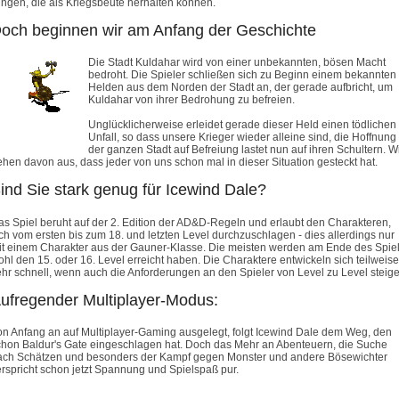
ingen, die als Kriegsbeute herhalten können.
och beginnen wir am Anfang der Geschichte
Die Stadt Kuldahar wird von einer unbekannten, bösen Macht
bedroht. Die Spieler schließen sich zu Beginn einem bekannten
Helden aus dem Norden der Stadt an, der gerade aufbricht, um
Kuldahar von ihrer Bedrohung zu befreien.
Unglücklicherweise erleidet gerade dieser Held einen tödlichen
Unfall, so dass unsere Krieger wieder alleine sind, die Hoffnung
der ganzen Stadt auf Befreiung lastet nun auf ihren Schultern. W
ehen davon aus, dass jeder von uns schon mal in dieser Situation gesteckt hat.
ind Sie stark genug für Icewind Dale?
as Spiel beruht auf der 2. Edition der AD&D-Regeln und erlaubt den Charakteren,
ch vom ersten bis zum 18. und letzten Level durchzuschlagen - dies allerdings nur
it einem Charakter aus der Gauner-Klasse. Die meisten werden am Ende des Spie
hl den 15. oder 16. Level erreicht haben. Die Charaktere entwickeln sich teilweise
ehr schnell, wenn auch die Anforderungen an den Spieler von Level zu Level steige
ufregender Multiplayer-Modus:
on Anfang an auf Multiplayer-Gaming ausgelegt, folgt Icewind Dale dem Weg, den
chon Baldur's Gate eingeschlagen hat. Doch das Mehr an Abenteuern, die Suche
ach Schätzen und besonders der Kampf gegen Monster und andere Bösewichter
erspricht schon jetzt Spannung und Spielspaß pur.