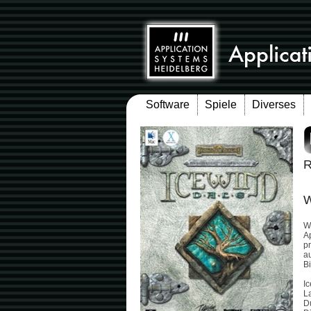
Software
Spiele
Diverses
R
W
W
A
pr
au
Bi
Ic
La
D