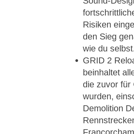
Sound-Design
fortschrittlich
Risiken eing
den Sieg gena
wie du selbst
GRID 2 Reloa
beinhaltet all
die zuvor für
wurden, eins
Demolition D
Rennstrecke
Francorcham