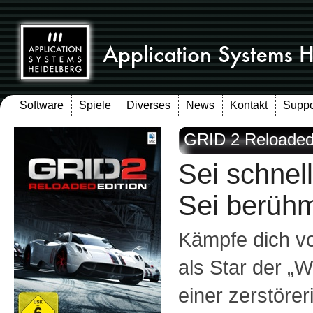
Software
Spiele
Diverses
News
Kontakt
Suppo
GRID 2 Reloaded
Sei schnell
Sei berühm
Kämpfe dich vo
als Star der „W
einer zerstöre