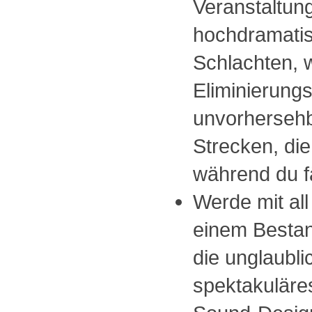
Veranstaltung
hochdramatis
Schlachten, 
Eliminierung
unvorhersehb
Strecken, die
während du f
Werde mit al
einem Bestan
die unglaubli
spektakuläres