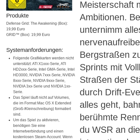
Meisterschaft 
Ambitionen. Be
Produkte
Defense Grid: The Awakening (Box):
unternimm alles
19,99 Euro
GRID™ (Box): 19,99 Euro
nervenaufreibe
Systemanforderungen:
Bergstraßen zu
Folgende Grafikkarten werden nicht
unterstützt: ATI X1xxx-Serie, ATI
Sprints mit Vol
HD2xxx-Serie, Intel GMA-Serie, Intel
HD3000, NVIDIA 7xxx-Serie, NVIDIA
Straßen der St
8xxx-Serie, NVIDIA 9xxx-Serie,
NVIDIA 3xx-Serie und NVIDIA 1xx-
durch Drift-Ev
Serie.
Das Spiel läuft nicht auf Volumes,
alles geht, ba
die im Format Mac OS X Extended
(Groß-/Kleinschreibung) formatiert
berühmte Renn
sind.
Um das Spiel zu aktivieren,
benötigen Sie eine
du WSR an die
Internetverbindung und einen
kostenlosen Steam-Account. Wenn