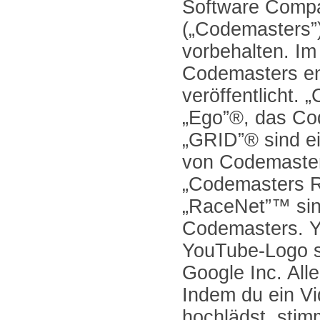
Software Compa
(„Codemasters”)
vorbehalten. Im
Codemasters en
veröffentlicht.
„Ego”®, das Co
„GRID”® sind e
von Codemaste
„Codemasters 
„RaceNet”™ si
Codemasters. 
YouTube-Logo s
Google Inc. All
Indem du ein V
hochlädst, stim