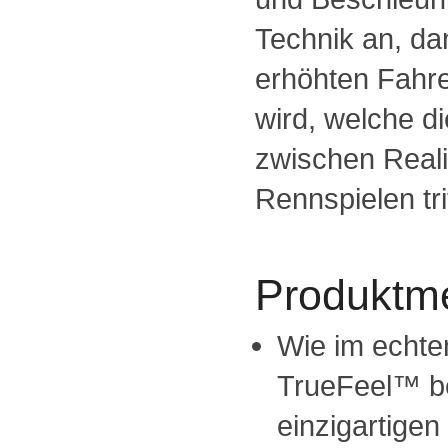
Technik an, da
erhöhten Fahr
wird, welche di
zwischen Real
Rennspielen trif
Produktm
Wie im echte
TrueFeel™ be
einzigartige