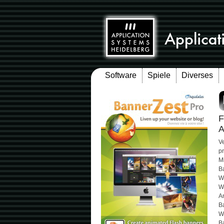
Software
Spiele
Diverses
F
A
Ve
pr
M
Ba
W
We
A
B
W
B