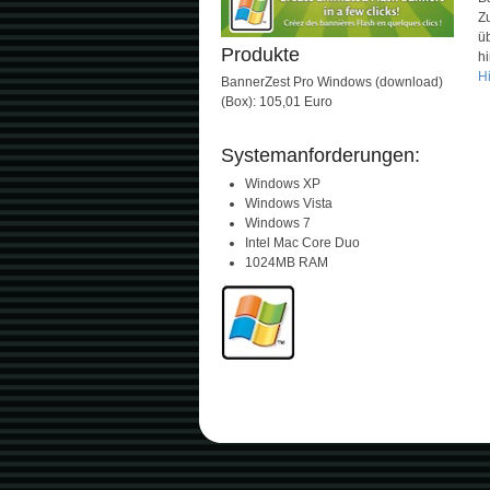
Zu
ü
Produkte
h
H
BannerZest Pro Windows (download)
(Box): 105,01 Euro
Systemanforderungen:
Windows XP
Windows Vista
Windows 7
Intel Mac Core Duo
1024MB RAM