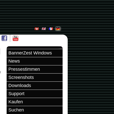
BannerZest Windows
News
Pressestimmen
d
Screenshots
Downloads
Support
Kaufen
Suchen