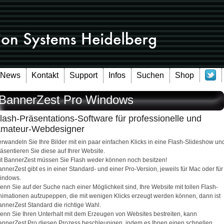
News
Kontakt
Support
Infos
Suchen
Shop
BannerZest Pro Windows
lash-Präsentations-Software für professionelle und
mateur-Webdesigner
rwandeln Sie Ihre Bilder mit ein paar einfachen Klicks in eine Flash-Slideshow un
äsentieren Sie diese auf Ihrer Website.
it BannerZest müssen Sie Flash weder können noch besitzen!
nnerZest gibt es in einer Standard- und einer Pro-Version, jeweils für Mac oder für
indows.
nn Sie auf der Suche nach einer Möglichkeit sind, Ihre Website mit tollen Flash-
nimationen aufzupeppen, die mit wenigen Klicks erzeugt werden können, dann ist
annerZest Standard die richtige Wahl.
enn Sie Ihren Unterhalt mit dem Erzeugen von Websites bestreiten, kann
annerZest Pro diesen Prozess beschleunigen, indem es Ihnen einen schnellen