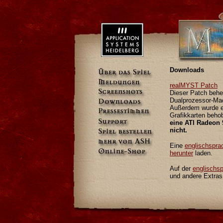
Downloads
realMYST Patch
Dieser Patch beh
Dualprozessor-Mac
Außerdem wurde e
Grafikkarten beho
eine ATI Radeon 
nicht.
Eine
englischspr
herunter
laden.
Auf der
englischsp
und andere Extra