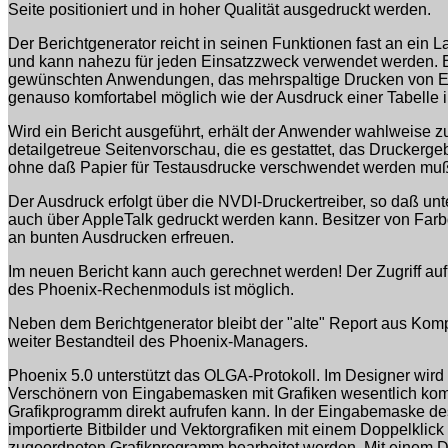
Seite positioniert und in hoher Qualität ausgedruckt werden.
Der Berichtgenerator reicht in seinen Funktionen fast an ein
und kann nahezu für jeden Einsatzzweck verwendet werden. 
gewünschten Anwendungen, das mehrspaltige Drucken von Eti
genauso komfortabel möglich wie der Ausdruck einer Tabelle 
Wird ein Bericht ausgeführt, erhält der Anwender wahlweise z
detailgetreue Seitenvorschau, die es gestattet, das Druckerge
ohne daß Papier für Testausdrucke verschwendet werden mu
Der Ausdruck erfolgt über die NVDI-Druckertreiber, so daß un
auch über AppleTalk gedruckt werden kann. Besitzer von Far
an bunten Ausdrucken erfreuen.
Im neuen Bericht kann auch gerechnet werden! Der Zugriff auf 
des Phoenix-Rechenmoduls ist möglich.
Neben dem Berichtgenerator bleibt der "alte" Report aus Komp
weiter Bestandteil des Phoenix-Managers.
Phoenix 5.0 unterstützt das OLGA-Protokoll. Im Designer wird
Verschönern von Eingabemasken mit Grafiken wesentlich komf
Grafikprogramm direkt aufrufen kann. In der Eingabemaske 
importierte Bitbilder und Vektorgrafiken mit einem Doppelklick 
zugeordneten Grafikprogramm bearbeitet werden. Mit einem Do