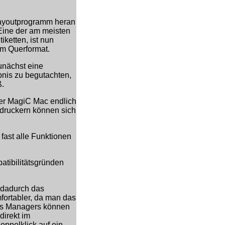
 Layoutprogramm heran
Eine der am meisten
ketten, ist nun
im Querformat.
unächst eine
bnis zu begutachten,
ß.
ter MagiC Mac endlich
bdruckern können sich
fast alle Funktionen
atibilitätsgründen
 dadurch das
ortabler, da man das
des Managers können
direkt im
ppelklick auf ein