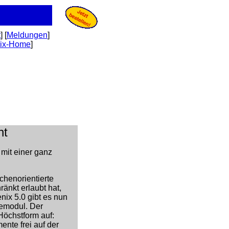
t
] [
Meldungen
]
ix-Home
]
ht
 mit einer ganz
chenorientierte
ränkt erlaubt hat,
nix 5.0 gibt es nun
bemodul. Der
Höchstform auf:
ente frei auf der