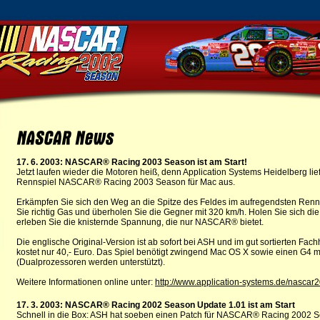
17. 6. 2003: NASCAR® Racing 2003 Season ist am Start!
Jetzt laufen wieder die Motoren heiß, denn Application Systems Heidelberg lief
Rennspiel NASCAR® Racing 2003 Season für Mac aus.
Erkämpfen Sie sich den Weg an die Spitze des Feldes im aufregendsten Renn
Sie richtig Gas und überholen Sie die Gegner mit 320 km/h. Holen Sie sich die
erleben Sie die knisternde Spannung, die nur NASCAR® bietet.
Die englische Original-Version ist ab sofort bei ASH und im gut sortierten Fach
kostet nur 40,- Euro. Das Spiel benötigt zwingend Mac OS X sowie einen G4 
(Dualprozessoren werden unterstützt).
Weitere Informationen online unter:
http://www.application-systems.de/nascar
17. 3. 2003: NASCAR® Racing 2002 Season Update 1.01 ist am Start
Schnell in die Box: ASH hat soeben einen Patch für NASCAR® Racing 2002 S