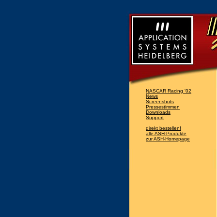
NASCAR Racing '02
News
Screenshots
Pressestimmen
Downloads
Support
direkt bestellen!
alle ASH-Produkte
zur ASH-Homepage