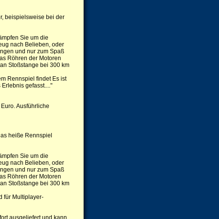
r, beispielsweise bei der
ämpfen Sie um die
zeug nach Belieben, oder
pringen und nur zum Spaß
 das Röhren der Motoren
 an Stoßstange bei 300 km
 Rennspiel findet Es ist
rlebnis gefasst...."
Euro. Ausführliche
 das heiße Rennspiel
ämpfen Sie um die
zeug nach Belieben, oder
pringen und nur zum Spaß
 das Röhren der Motoren
 an Stoßstange bei 300 km
für Multiplayer-
rt ausgeliefert und kann