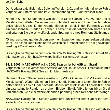
veröffentlicht.
Der Updater aktualisiert das Spiel auf Version 1.01 und korrigiert diverse Fehle
Vergabe von Strafzeiten und im Zusammenhang mit Dualprozessor-Macs.
Nehmen Sie am Steuer eines Winston-Cup-Stock Cars mit 750 PS Platz und k
Meisterschaft. Werfen Sie einen Blick unter die Haube und tunen Sie Ihr Fahr
entscheiden Sie sich für den Arcade-Modus, um direkt in den Fahrersitz zu s
ein paar schnelle Runden zu drehen. Erleben Sie die Vibrationen, hören Sie
und erfahren Sie die schweißtreibende Spannung eines Rennens Stoßstange
"Glänzt ganz und gar durch den enormen Spass den man sonst selten bei einem
wahr... so schön kann Rennfahren wirklich sein. Macht euch auf ein gewaltiges E
Wertung 92% - Games4Mac
Die englische Originalversion von NASCAR® Racing 2002 Season kostet 40.- 
Informationen unter:
http://www.application-systems.de/nascar
14. 1. 2003: NASCAR® Racing 2002 Season ist bei ASH am Start!
Vergessen Sie die verschneite Strasse vor der Haustüre: ASH liefert ab sofort
NASCAR® Racing 2002 Season für Macintosh aus.
Nehmen Sie am Steuer eines Winston-Cup-Stock Cars mit 750 PS Platz und k
Meisterschaft. Werfen Sie einen Blick unter die Haube und tunen Sie Ihr Fahr
entscheiden Sie sich für den Arcade-Modus, um direkt in den Fahrersitz zu s
ein paar schnelle Runden zu drehen. Erleben Sie die Vibrationen, hören Sie
und erfahren Sie die schweißtreibende Spannung eines Rennens Stoßstange
NASCAR® Racing 2002 Season wurde erst kürzlich mit dem "GameStar-Award 
Perfection" ausgezeichnet.
Die englische Originalversion von NASCAR® Racing 2002 Season wird ab sofo