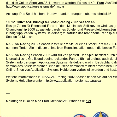
direkt im Online-Shop von ASH erworben werden. Es kostet 40.- Euro
. Ausführ
http://www.application-systems.de/nascar
Achtung: Das Spiel hat hohe Hardwareanforderungen - aber es lohnt sich!
10. 12. 2002: ASH kündigt NASCAR Racing 2002 Season an
Rosige Zeiten für Rennsport-Fans auf dem Macintosh: Seit kurzem wird das gr
Championship 2000
ausgeliefert, welches Spieler und Presse gleichermaßen be
kündigt Application Systems Heidelberg zusätzlich das brandneue Rennspi
Season für Mac an.
NASCAR Racing 2002 Season lässt Sie am Steuer eines Stock Cars mit 750 Pf
nehmen. Treten Sie in dieser ultimativen Rennsimulation gegen die besten Fah
NASCAR Racing Season 2002 wird zur Zeit portiert. Das Spiel besticht durch
fotorealistische Grafik und beeindruckendes Fahrgefühl - allerdings auch durc
Systemanforderungen. Application Systems Heidelberg wird in Deutschland die
Version des Spiels vertreiben, eine deutsche Version wird nicht erscheinen. D
Online-Shop von Application Systems Heidelberg vorbestellt werden
und koste
Weitere Informationen zu NASCAR Racing 2002 Season finden Sie auf der Web
Systems Heidelberg unter
http://www.application-systems.de/nascar
----
Meldungen zu allen Mac-Produkten von ASH finden Sie
hier
.