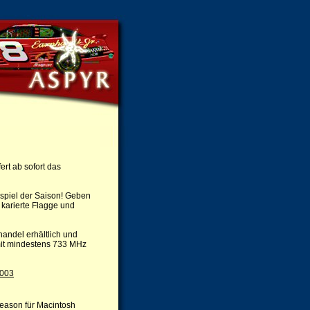
ert ab sofort das
spiel der Saison! Geben
 karierte Flagge und
handel erhältlich und
mit mindestens 733 MHz
2003
eason für Macintosh