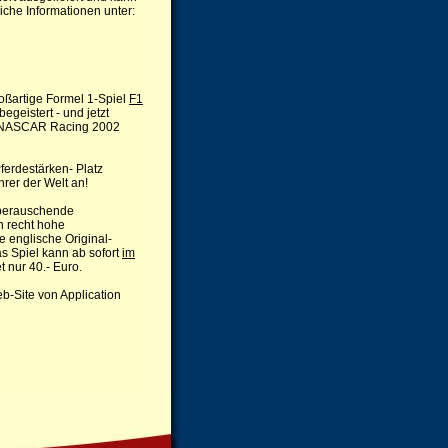
liche Informationen unter:
oßartige Formel 1-Spiel
F1
geistert - und jetzt
el NASCAR Racing 2002
erdestärken- Platz
rer der Welt an!
 berauschende
h recht hohe
 englische Original-
as Spiel kann ab sofort
im
t nur 40.- Euro.
-Site von Application