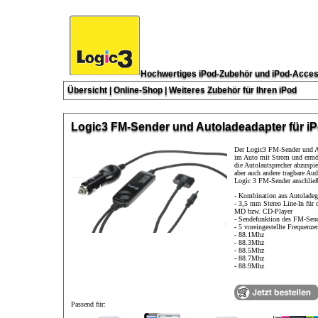
Hochwertiges iPod-Zubehör und iPod-Acces
Übersicht
|
Online-Shop
|
Weiteres Zubehör für Ihren iPod
Logic3 FM-Sender und Autoladeadapter für iPod
Der Logic3 FM-Sender und Au
im Auto mit Strom und ermögl
die Autolautsprecher abzuspi
aber auch andere tragbare A
Logic 3 FM-Sender anschließ
- Kombination aus Autolade
- 3,5 mm Stereo Line-In für
MD bzw. CD-Player
- Sendefunktion des FM-Send
- 5 voreingestellte Frequenze
- 88.1Mhz
- 88.3Mhz
- 88.5Mhz
- 88.7Mhz
- 88.9Mhz
Passend für: