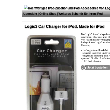
Hochwertiges iPod-Zubehör und iPod-Accessoires von Log
Übersicht
|
Online-Shop
|
Weiteres Zubehör für Ihren iPod
Logic3 Car Charger for iPod. Made for iPod
Das Logic3 Auto Ladegerät er
verwenden, ohne dass ihm gl
Volt Anschluss zur Verfügung
Ladegerät von Logic3 wird s
Camping.
- 1m langes Anschlusskabel
- separates Ladegerät und Fi
- eingebaute Sicherung und F
- passend für alle 12 Volt An
- LED Lade-Anzeige