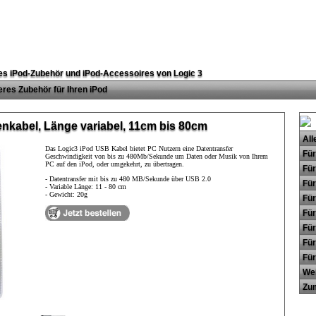
s iPod-Zubehör und iPod-Accessoires von Logic 3
eres Zubehör für Ihren iPod
nkabel, Länge variabel, 11cm bis 80cm
All
Das Logic3 iPod USB Kabel bietet PC Nutzern eine Datentransfer
Für
Geschwindigkeit von bis zu 480Mb/Sekunde um Daten oder Musik von Ihrem
PC auf den iPod, oder umgekehrt, zu übertragen.
Für
- Datentransfer mit bis zu 480 MB/Sekunde über USB 2.0
Für
- Variable Länge: 11 - 80 cm
- Gewicht: 20g
Für
Für
Für
Für
Für
Wei
Zu