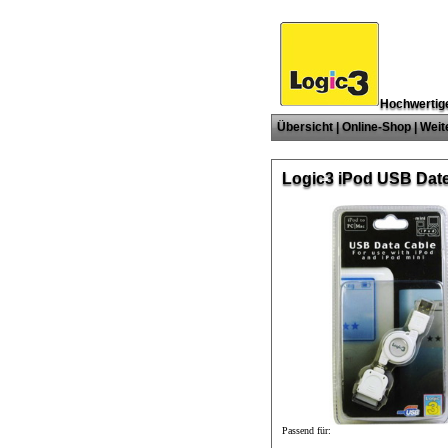
Hochwertige
Übersicht
|
Online-Shop
|
Weit
Logic3 iPod USB Date
Passend für: