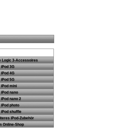
e Logic 3-Accessoires
 iPod 3G
 iPod 4G
 iPod 5G
 iPod mini
 iPod nano
 iPod nano 2
 iPod photo
 iPod shuffle
teres iPod-Zubehör
m Online-Shop